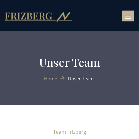
Toggle
naviga
Unser Team
Home
Unser Team
Team Frizberg